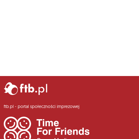
ftb.pl - portal społeczności imprezowej