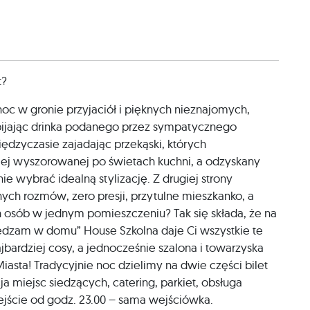
t?
noc w gronie przyjaciół i pięknych nieznajomych,
opijając drinka podanego przez sympatycznego
dzyczasie zajadając przekąski, których
jej wyszorowanej po świetach kuchni, a odzyskany
ie wybrać idealną stylizację. Z drugiej strony
ch rozmów, zero presji, przytulne mieszkanko, a
ich osób w jednym pomieszczeniu? Tak się składa, że na
pędzam w domu” House Szkolna daje Ci wszystkie te
jbardziej cosy, a jednocześnie szalona i towarzyska
sta! Tradycyjnie noc dzielimy na dwie części bilet
 miejsc siedzących, catering, parkiet, obsługa
jście od godz. 23.00 – sama wejściówka.