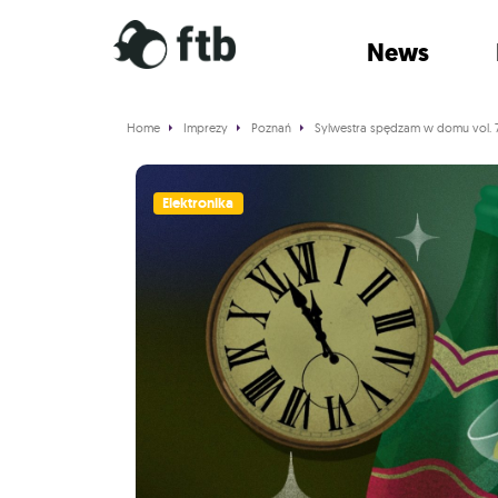
News
Home
Imprezy
Poznań
Sylwestra spędzam w domu vol. 7
Elektronika