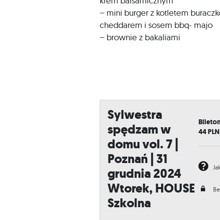
krem balsamicznym
– mini burger z kotletem burac
cheddarem i sosem bbq- majo
– brownie z bakaliami
Sylwestra
Bileto
spędzam w
44
PLN
domu vol. 7 |
Poznań | 31
Ja
grudnia 2024
Wtorek, HOUSE
Be
Szkolna