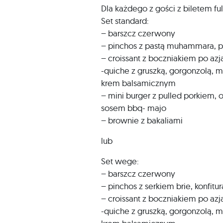
Dla każdego z gości z biletem fu
Set standard:
– barszcz czerwony
– pinchos z pastą muhammara, pr
– croissant z boczniakiem po azj
-quiche z gruszką, gorgonzolą, 
krem balsamicznym
– mini burger z pulled porkiem
sosem bbq- majo
– brownie z bakaliami
lub
Set wege:
– barszcz czerwony
– pinchos z serkiem brie, konfit
– croissant z boczniakiem po azj
-quiche z gruszką, gorgonzolą, 