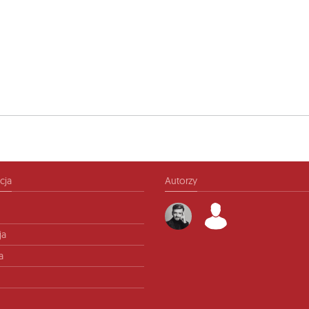
cja
Autorzy
ja
a