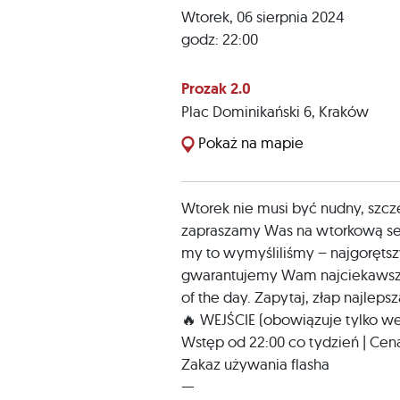
Wtorek, 06 sierpnia 2024
godz: 22:00
Prozak 2.0
Plac Dominikański 6
,
Kraków
Pokaż na mapie
Wtorek nie musi być nudny, szcze
zapraszamy Was na wtorkową serię
my to wymyśliliśmy – najgorętsz
gwarantujemy Wam najciekawszą
of the day. Zapytaj, złap najle
🔥 WEJŚCIE (obowiązuje tylko we
Wstęp od 22:00 co tydzień | Cena
Zakaz używania flasha
—