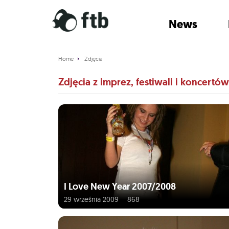
News
Home
Zdjęcia
Zdjęcia z imprez, festiwali i koncertów
I Love New Year 2007/2008
29 września 2009
868