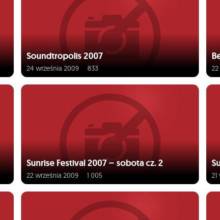
Soundtropolis 2007
Be
24 września 2009
833
22
Sunrise Festival 2007 – sobota cz. 2
Su
22 września 2009
1 005
21