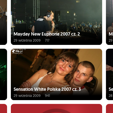
Mayday New Euphoria 2007 cz. 2
M
29 września 2009
717
29
Sensation White Polska 2007 cz. 3
Se
29 września 2009
941
28