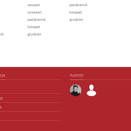
c
sierpień
październik
wrzesień
listopad
październik
grudzień
ń
listopad
nik
grudzień
cja
Autorzy
ja
a