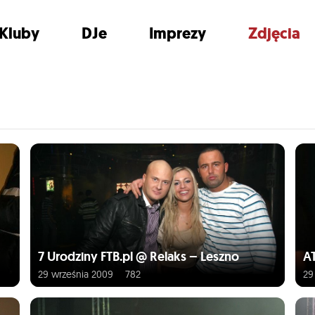
Kluby
DJe
Imprezy
Zdjęcia
7 Urodziny FTB.pl @ Relaks – Leszno
AT
29 września 2009
782
29