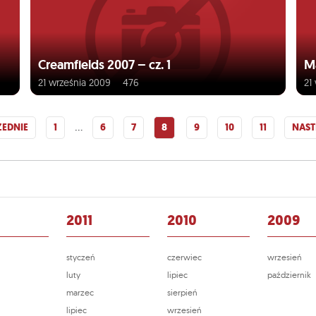
Creamfields 2007 – cz. 1
Ma
21 września 2009
476
21
…
ZEDNIE
1
6
7
8
9
10
11
NAST
2011
2010
2009
styczeń
czerwiec
wrzesień
luty
lipiec
październik
marzec
sierpień
lipiec
wrzesień