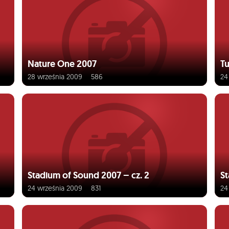
Nature One 2007
Tu
28 września 2009
586
24
Stadium of Sound 2007 – cz. 2
St
24 września 2009
831
24