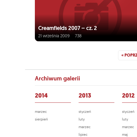
Creamfields 2007 – cz. 2
21 września 2009
738
« POPR
Archiwum galerii
2014
2013
2012
marzec
styczeń
styczeń
sierpień
luty
luty
marzec
marzec
lipiec
maj