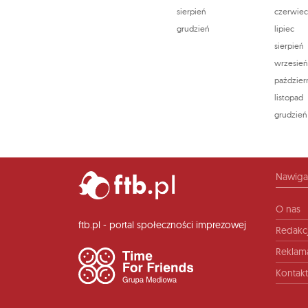
sierpień
czerwie
grudzień
lipiec
sierpień
wrzesie
paździer
listopad
grudzień
Nawiga
O nas
ftb.pl - portal społeczności imprezowej
Redakc
Reklam
Kontakt