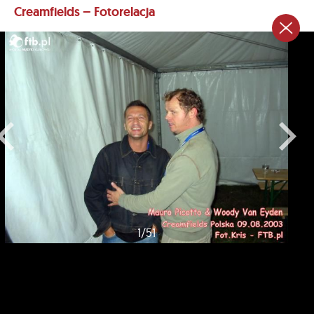
Creamfields – Fotorelacja
1
/
51